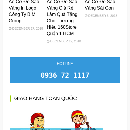
Áo Cờ Đỏ Sao
Áo Cờ Đỏ Sao
Áo Cờ Đỏ Sao
Vàng In Logo
Vàng Giá Rẻ
Vàng Sài Gòn
Công Ty BIM
Làm Quà Tặng
DECEMBER 6, 2018
Group
Cho Thương
Hiệu 160Store
DECEMBER 17, 2018
Quận 1 HCM
DECEMBER 12, 2018
HOTLINE
0936 72 1117
GIAO HÀNG TOÀN QUỐC