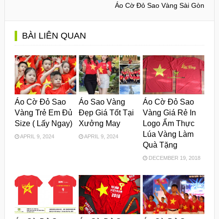
Áo Cờ Đỏ Sao Vàng Sài Gòn
BÀI LIÊN QUAN
Áo Cờ Đỏ Sao
Áo Sao Vàng
Áo Cờ Đỏ Sao
Vàng Trẻ Em Đủ
Đẹp Giá Tốt Tại
Vàng Giá Rẻ In
Size ( Lấy Ngay)
Xưởng May
Logo Ẩm Thực
Lúa Vàng Làm
APRIL 9, 2024
APRIL 9, 2024
Quà Tặng
DECEMBER 19, 2018