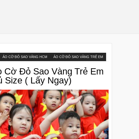
ÁO CỜ ĐỎ SAO VÀNG HCM
ÁO CỜ ĐỎ SAO VÀNG TRẺ EM
o Cờ Đỏ Sao Vàng Trẻ Em
 Size ( Lấy Ngay)