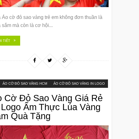
 Áo cờ đỏ sao vàng trẻ em không đơn thuần là
 sắm mà còn là cơ hội...
I TIẾT
ÁO CỜ ĐỎ SAO VÀNG HCM
ÁO CỜ ĐỎ SAO VÀNG IN LOGO
o Cờ Đỏ Sao Vàng Giá Rẻ
n Logo Ẩm Thực Lúa Vàng
àm Quà Tặng