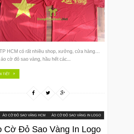
 TP HCM có rất nhiều shop, xưởng, cửa hàng…
áo cờ đỏ sao vàng, hầu hết các...
I TIẾT
ÁO CỜ ĐỎ SAO VÀNG HCM
ÁO CỜ ĐỎ SAO VÀNG IN LOGO
o Cờ Đỏ Sao Vàng In Logo