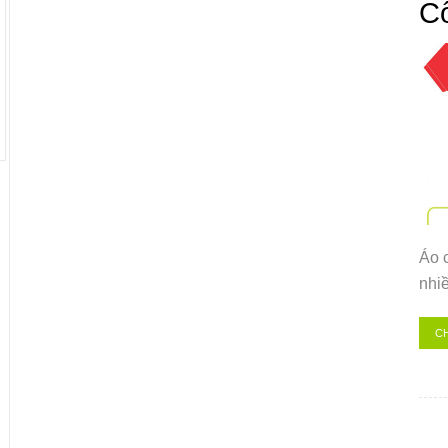
C
Áo c
nhiề
CH