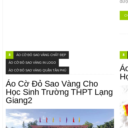
đượ
CH
ÁO CỜ ĐỎ SAO VÀNG CHẤT ĐẸP
ÁO CỜ ĐỎ SAO VÀNG IN LOGO
Á
ÁO CỜ ĐỎ SAO VÀNG QUẬN TÂN PHÚ
H
Áo Cờ Đỏ Sao Vàng Cho
Học Sinh Trường THPT Lạng
Giang2