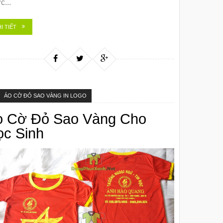
c...
I TIẾT
ÁO CỜ ĐỎ SAO VÀNG IN LOGO
o Cờ Đỏ Sao Vàng Cho
ọc Sinh