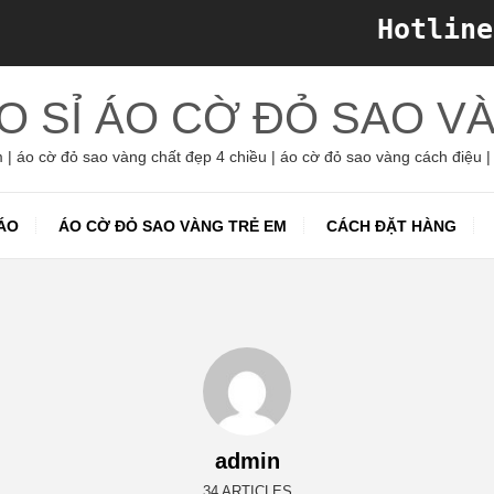
Hotline
O SỈ ÁO CỜ ĐỎ SAO V
 | áo cờ đỏ sao vàng chất đẹp 4 chiều | áo cờ đỏ sao vàng cách điệu |
ÁO
ÁO CỜ ĐỎ SAO VÀNG TRẺ EM
CÁCH ĐẶT HÀNG
admin
34 ARTICLES