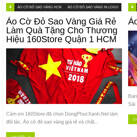
ÁO CỜ ĐỎ SAO VÀNG HCM
ÁO CỜ ĐỎ SAO VÀNG IN LOGO
Áo Cờ Đỏ Sao Vàng Giá Rẻ
Á
Làm Quà Tặng Cho Thương
Hiệu 160Store Quận 1 HCM
Bạn
Sài 
Cảm ơn 160Store đã chọn DongPhucXanh.Net làm
CH
đối tác. Áo cờ đỏ sao vàng giá rẻ và chất...