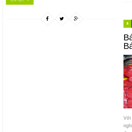
CHI TIẾT
B
Bá
Với
ngh