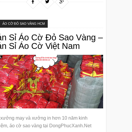
ÁO CỜ ĐỎ SAO VÀNG HCM
án Sỉ Áo Cờ Đỏ Sao Vàng –
n Sỉ Áo Cờ Việt Nam
 xưởng may và xưởng in hơn 10 năm kinh
iệm, áo cờ sao vàng tại DongPhucXanh.Net