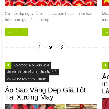
Cứ mỗi dịp ngày lễ lớn thì các bạn học sinh lại háo
Mua
hức tham gia các chương...
mua
CHI TIẾT
CH
ÁO CỜ ĐỎ SAO VÀNG HCM
ÁO CỜ ĐỎ SAO VÀNG QUẬN TÂN PHÚ
Á
ÁO CỜ ĐỎ SAO VÀNG TRẺ EM
I
Áo Sao Vàng Đẹp Giá Tốt
L
Tại Xưởng May