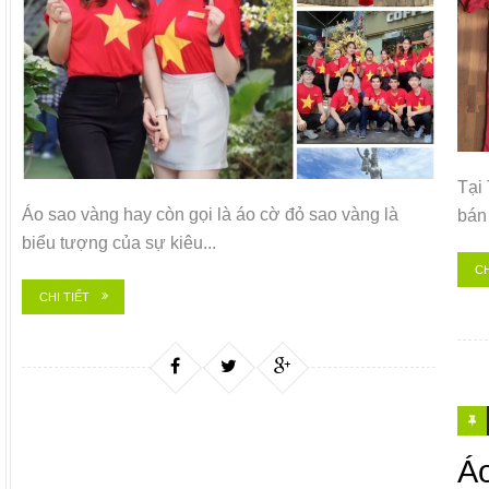
Tại
Áo sao vàng hay còn gọi là áo cờ đỏ sao vàng là
bán 
biểu tượng của sự kiêu...
CH
CHI TIẾT
Á